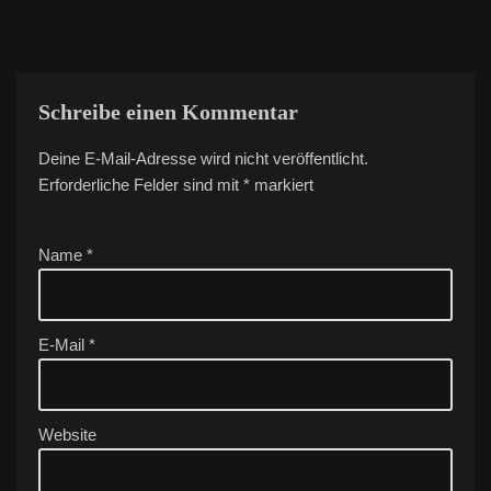
Schreibe einen Kommentar
Deine E-Mail-Adresse wird nicht veröffentlicht.
A
Erforderliche Felder sind mit
lt
*
markiert
e
r
Name
*
n
a
ti
v
E-Mail
*
e
:
Website