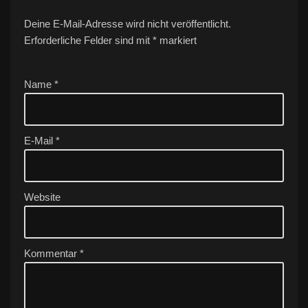
Deine E-Mail-Adresse wird nicht veröffentlicht.
A
Erforderliche Felder sind mit
lt
*
markiert
e
r
Name
*
n
a
ti
v
E-Mail
*
e
:
Website
Kommentar
*