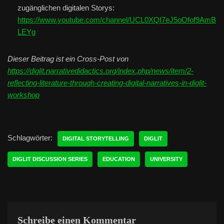
zugänglichen digitalen Storys:
https://www.youtube.com/channel/UCL0XQI7eJ5oOfof9AmB
LEYg
Dieser Beitrag ist ein Cross-Post von
https://diglit.narrativedidactics.org/index.php/news/item/2-
reflecting-literature-through-creating-digital-narratives-in-diglit-
workshop
Schlagwörter:
DIGITAL STORYTELLING
DIGLIT
DIGLIT DISCUSSION SERIES
EDUCATION
UNIVERSITY
Schreibe einen Kommentar