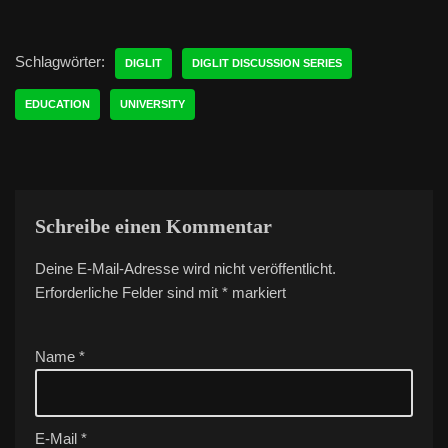
Schlagwörter:
DIGLIT
DIGLIT DISCUSSION SERIES
EDUCATION
UNIVERSITY
Schreibe einen Kommentar
Deine E-Mail-Adresse wird nicht veröffentlicht.
A
Erforderliche Felder sind mit
lt
*
markiert
e
r
Name
*
n
a
ti
v
E-Mail
*