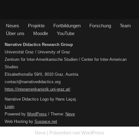
Neues
Projekte
Fortbildungen
Forschung
Team
Über uns
Moodle
YouTube
Narrative Didactics Research Group
Universität Graz / University of Graz
Zentrum für Inter-Amerikanische Studien / Center for Inter-American
Studies
Elisabethstraße 59/II, 8010 Graz, Austria
contact@narrativedidactics.org
https://interamerikanistik.uni-graz.at/
Narrative Didactics Logo by Hans Laçej.
Login
Powered by
WordPress
/ Theme:
Neve
Web Hosting by
Suspace.net
Neve
| Präsentiert von
WordPress